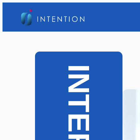
内
容
を
ス
キ
ッ
プ